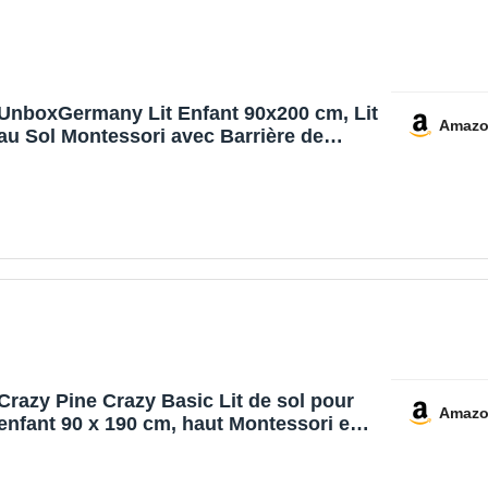
UnboxGermany Lit Enfant 90x200 cm, Lit
Amaz
au Sol Montessori avec Barrière de
Sécurité et Sommier à Lattes – Bois
Massif de Pin – Idéal pour Chambre
Garçon et Fille – Blanc
Crazy Pine Crazy Basic Lit de sol pour
Amaz
enfant 90 x 190 cm, haut Montessori en
bois avec protection anti-chute, sûr,
design scandinave, montage facile