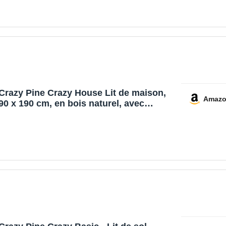
Crazy Pine Crazy House Lit de maison,
Amaz
90 x 190 cm, en bois naturel, avec
protection anti-chute, lit de sol,
Montessori avec pieds réglables en
hauteur et barrière amovible