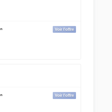
on
on