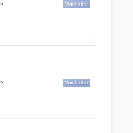
on
on