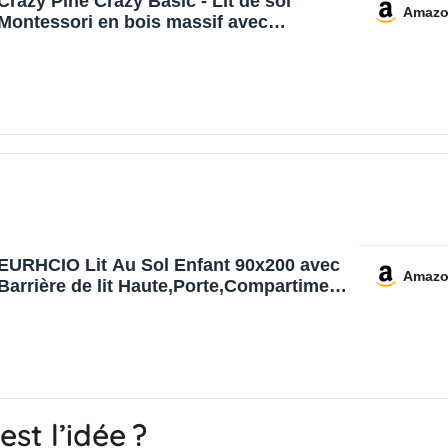
Crazy Pine Crazy Basic - Lit de sol
Amaz
Montessori en bois massif avec
protection anti-chute - Lit sûr pour
enfant - Design scandinave - Montage
facile - 90 x 200 cm
EURHCIO Lit Au Sol Enfant 90x200 avec
Amaz
Barrière de lit Haute,Porte,Compartiment
de Rangement,Lit Montessori avec
Sommier à Lattes Solide,Pin (Gris, A)
est l’idée ?