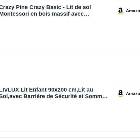
Crazy Pine Crazy Basic - Lit de sol
Amaz
Montessori en bois massif avec
protection anti-chute - Lit sûr pour
enfant - Design scandinave - Montage
facile - 90 x 190 cm
LIVLUX Lit Enfant 90x200 cm,Lit au
Amaz
Sol,avec Barrière de Sécurité et Sommier
à Lattes,lit Montessori,Bois Massif Pin,
Blanc,pour Chambre de Garçons Filles
(90 x 200 cm)