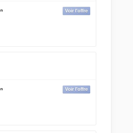
on
on